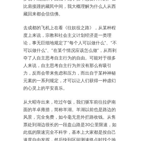
比肩接踵的藏民中间，我大概理解为什么人从西
藏回来都会信信佛。
去成都的飞机上在看《往奴役之路》，从某种程
度上来说，宗教和社会主义计划经济是一类理
论，事无巨细地规定了“每个人可以做什么”、“不
可以做什么”、“在某个情况应该怎么做”，从而剥
夺了人自主思考自主行为的自由。可能对于很多
人来说，自主思考自主行为并没有那么有吸引
力，反而会带来焦虑和压力，而出自于某种神秘
元素的一系列规定，才可以让人们获得一种虚幻
的心灵上的平安喜乐。
从大昭寺出来，吃过午饭，我们驱车前往拉萨南
面的羊卓雍措，简称羊湖。羊湖以前也是路边的
风景，完全免费，如今毫无意外拦路收钱。从售
票处到湖边很长的一段盘山路是30公里限速，如
此低的限速完全不科学，基本上大家都是按自己
速度自由发挥，然后快到区间测速终点时找个地