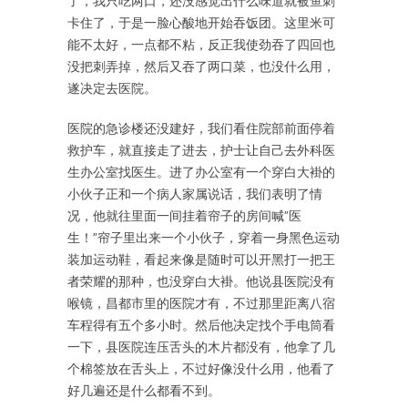
了，我只吃两口，还没感觉出什么味道就被鱼刺
卡住了，于是一脸心酸地开始吞饭团。这里米可
能不太好，一点都不粘，反正我使劲吞了四回也
没把刺弄掉，然后又吞了两口菜，也没什么用，
遂决定去医院。
医院的急诊楼还没建好，我们看住院部前面停着
救护车，就直接走了进去，护士让自己去外科医
生办公室找医生。进了办公室有一个穿白大褂的
小伙子正和一个病人家属说话，我们表明了情
况，他就往里面一间挂着帘子的房间喊”医
生！”帘子里出来一个小伙子，穿着一身黑色运动
装加运动鞋，看起来像是随时可以开黑打一把王
者荣耀的那种，也没穿白大褂。他说县医院没有
喉镜，昌都市里的医院才有，不过那里距离八宿
车程得有五个多小时。然后他决定找个手电筒看
一下，县医院连压舌头的木片都没有，他拿了几
个棉签放在舌头上，不过好像没什么用，他看了
好几遍还是什么都看不到。