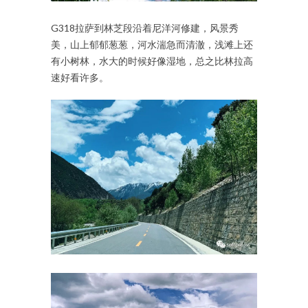
G318拉萨到林芝段沿着尼洋河修建，风景秀
美，山上郁郁葱葱，河水湍急而清澈，浅滩上还
有小树林，水大的时候好像湿地，总之比林拉高
速好看许多。