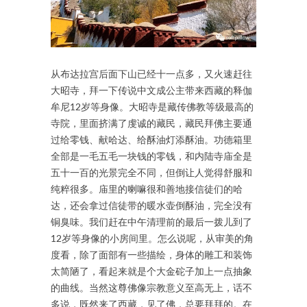
从布达拉宫后面下山已经十一点多，又火速赶往
大昭寺，拜一下传说中文成公主带来西藏的释伽
牟尼12岁等身像。大昭寺是藏传佛教等级最高的
寺院，里面挤满了虔诚的藏民，藏民拜佛主要通
过给零钱、献哈达、给酥油灯添酥油。功德箱里
全部是一毛五毛一块钱的零钱，和内陆寺庙全是
五十一百的光景完全不同，但倒让人觉得舒服和
纯粹很多。庙里的喇嘛很和善地接信徒们的哈
达，还会拿过信徒带的暖水壶倒酥油，完全没有
铜臭味。我们赶在中午清理前的最后一拨儿到了
12岁等身像的小房间里。怎么说呢，从审美的角
度看，除了面部有一些描绘，身体的雕工和装饰
太简陋了，看起来就是个大金砣子加上一点抽象
的曲线。当然这尊佛像宗教意义至高无上，话不
多说，既然来了西藏，见了佛，总要拜拜的。在