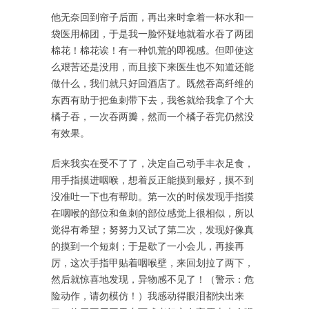
他无奈回到帘子后面，再出来时拿着一杯水和一
袋医用棉团，于是我一脸怀疑地就着水吞了两团
棉花！棉花诶！有一种饥荒的即视感。但即使这
么艰苦还是没用，而且接下来医生也不知道还能
做什么，我们就只好回酒店了。既然吞高纤维的
东西有助于把鱼刺带下去，我爸就给我拿了个大
橘子吞，一次吞两瓣，然而一个橘子吞完仍然没
有效果。
后来我实在受不了了，决定自己动手丰衣足食，
用手指摸进咽喉，想着反正能摸到最好，摸不到
没准吐一下也有帮助。第一次的时候发现手指摸
在咽喉的部位和鱼刺的部位感觉上很相似，所以
觉得有希望；努努力又试了第二次，发现好像真
的摸到一个短刺；于是歇了一小会儿，再接再
厉，这次手指甲贴着咽喉壁，来回划拉了两下，
然后就惊喜地发现，异物感不见了！（警示：危
险动作，请勿模仿！）我感动得眼泪都快出来