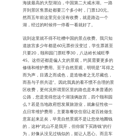
海拔最高的大型湖泊，中国第二大咸水湖。一路
开到景区售票处都要三个多小时，门票120元。
然而五年前这里完全没有收费，就是路边一个
湖，经过的时候停一停看一看就好了。
说到这里就不得不吐槽中国的景点收费。我只知
道故宫多少年都是60元票价没变过，学生票甚至
只要20，颐和园门票旺季30，八达岭长城旺季
45。这些还都是偏人文的景观，约莫需要更多的
修缮和维护费用。至于自然景观，明明是“耳得之
而为声，目遇之而成色，是造物者之无尽藏也，
而吾与子所共适”。因此我真的看不惯不合理的景
区收费，更何况所谓景区里的路也是本来普通的
公路，您是觉得您这个湖顶俩故宫，四个颐和园
么？若是当地政府想发展旅游业，就象征性收一
点日常维护费用，主要靠餐饮住宿让老百姓做生
意富起来足矣，毕竟自然景观不是让您坐地圈钱
的，这种“此山不是我开，但你留下买路钱”的行
为，好像从没见过钱似的，挺让人恶心。而且车