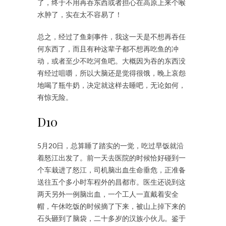
了，终于不用再吞东西或者担心在高原上来个喉
水肿了，实在太不容易了！
总之，经过了鱼刺事件，我这一天是不想再吞任
何东西了，而且有种这辈子都不想再吃鱼的冲
动，或者至少不吃河鱼吧。大概因为吞的东西没
有经过咀嚼，所以大脑还是觉得很饿，晚上哀怨
地喝了瓶牛奶，决定就这样去睡吧，无论如何，
有惊无险。
D10
5月20日，总算睡了踏实的一觉，吃过早饭就沿
着怒江出发了。前一天去医院的时候恰好碰到一
个车栽进了怒江，司机脑出血生命垂危，正准备
送往五个多小时车程外的昌都市。医生还说到这
两天另外一例脑出血，一个工人一直戴着安全
帽，午休吃饭的时候摘了下来，被山上掉下来的
石头砸到了脑袋，二十多岁的汉族小伙儿。鉴于