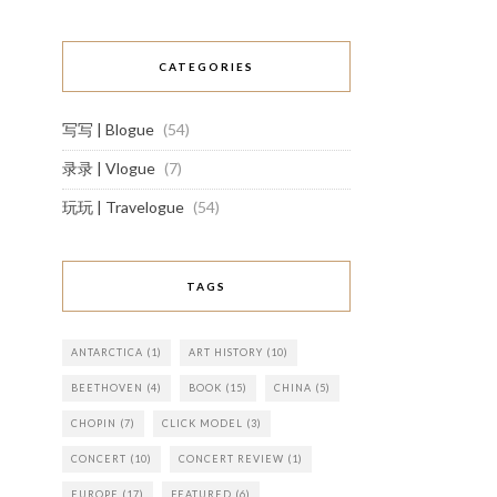
CATEGORIES
写写 | Blogue
(54)
录录 | Vlogue
(7)
玩玩 | Travelogue
(54)
TAGS
ANTARCTICA
(1)
ART HISTORY
(10)
BEETHOVEN
(4)
BOOK
(15)
CHINA
(5)
CHOPIN
(7)
CLICK MODEL
(3)
CONCERT
(10)
CONCERT REVIEW
(1)
EUROPE
(17)
FEATURED
(6)