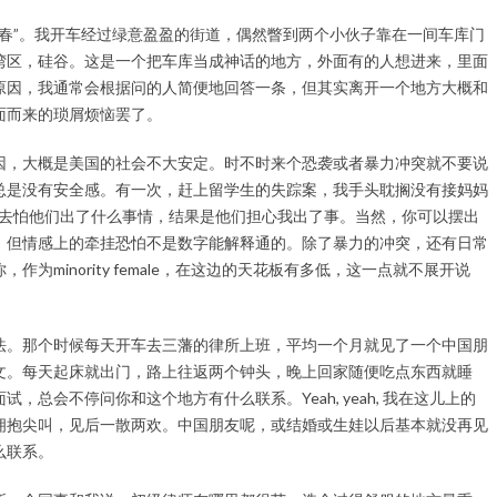
春”。我开车经过绿意盈盈的街道，偶然瞥到两个小伙子靠在一间车库门
湾区，硅谷。这是一个把车库当成神话的地方，外面有的人想进来，里面
原因，我通常会根据问的人简便地回答一条，但其实离开一个地方大概和
面而来的琐屑烦恼罢了。
因，大概是美国的社会不大安定。时不时来个恐袭或者暴力冲突就不要说
总是没有安全感。有一次，赶上留学生的失踪案，我手头耽搁没有接妈妈
打过去怕他们出了什么事情，结果是他们担心我出了事。当然，你可以摆出
，但情感上的牵挂恐怕不是数字能解释通的。除了暴力的冲突，还有日常
minority female，在这边的天花板有多低，这一点就不展开说
法。那个时候每天开车去三藩的律所上班，平均一个月就见了一个中国朋
文。每天起床就出门，路上往返两个钟头，晚上回家随便吃点东西就睡
总会不停问你和这个地方有什么联系。Yeah, yeah, 我在这儿上的
拥抱尖叫，见后一散两欢。中国朋友呢，或结婚或生娃以后基本就没再见
么联系。