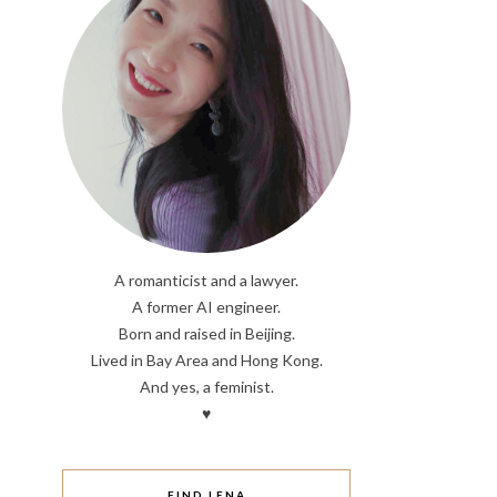
A romanticist and a lawyer.
A former AI engineer.
Born and raised in Beijing.
Lived in Bay Area and Hong Kong.
And yes, a feminist.
♥
FIND LENA