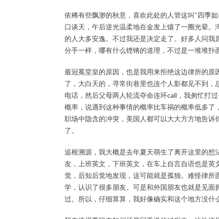
依稀有些飘渺的秋意，喜欢此处的人管这叫“四季如
口谈天，午后逆光温柔地在金发上镶了一圈光晕。
的人大多安逸。不过我还是决定走了。好多人问我
分手一样，哪有什么铿锵的道理，不过是一堆堆扑
最冠冕堂皇的原因，也是我用来拒绝这边律所的原
了，大白天的，寻常街巷里也连个人影都见不到，
电话，然后父母两人轮流夺命连环call，我匆忙
概率，说遇到这种事情的概率比车祸的概率低多了
职场中隐含的冲突，美国人都可以大大方方地告诉你，作为
了。
追根溯源，我大概是去年夏天萌生了离开这里的想
友，上班英文，下班英文，在车上自言自语也是英
觉，后知后觉地发现，这可能就是孤独。难怪律所面试，
学，认识了很多朋友。可是和外国朋友也就是见面
过。所以，仔细算算，我好像确实和这个地方没什