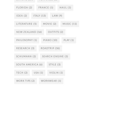
FLORIDA
(2)
FRANCE
(1)
HAUL
(1)
IDEA
(2)
ITALY
(13)
LAW
(9)
LITERATURE
(5)
MOVIE
(2)
MUSIC
(11)
NEW ZEALAND
(16)
OUTFITS
(2)
PHILOSOPHY
(1)
PIANO
(10)
PLAY
(1)
RESEARCH
(3)
ROADTRIP
(36)
SCHUMANN
(2)
SEARCH ENGINE
(3)
SOUTH AMERICA
(6)
STYLE
(3)
TECH
(2)
USA
(1)
VIOLIN
(1)
WORK TIPS
(2)
WORKWEAR
(1)