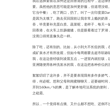
我在选择要留在加州还是回香港的过程中，这边律
要。虽然他的意思可能是加州更舒服，但道理没错。我
它当中餐），吃了两口，扔了。叫了一次印度菜Dar
是因为太饿了。跑去买回国前让我非常上瘾的奶茶
吞，毕竟要补充蛋白质。蔬菜呢，老样子，每天一
回香港，在火车上饥肠辘辘，但是眼看着过了罗湖
没胃口得简直像失恋一样。
除了吃，还有别的。比如，从小到大不长痘的我，
成矿泉水才有所改观，但如今每周都要去超市吭哧
我，在这边曾经咳到凌晨五点，一进室内就狂咳，
亚洲随便用各种洗发水的我，在这边把各种价位的
絮絮叨叨了这许多，并不是要表现我有多作多娇气
得，何必呢。想和父母和闺蜜聊聊天，还要碰时间
开到160km／h的爽，是了解本地司法系统的便
之砒霜。
所以，一个觉得有点饿、又什么都不想吃、还倒不