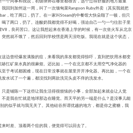
所一个同事和我说，初级律师在哪里都很苦，选个过得舒服的地方最重
回到加州这一周，叫了一次缅甸菜Rangoon Ruby外卖（其实我就把
bar，吃了两口，扔了。在一家叫Steam的中餐馆大快朵颐了一顿，但只
，喝了两口，扔了。连酸奶我都觉得不好喝，强迫自己一勺一勺往肚子里
罐V8，良药苦口。这让我想起来在香港上学的时候，有一次坐火车从北京
，突然就不饿了，然后回到学校愣是两天没吃饭。我现在就是这个状态，
在这边曾经爆发满脸的痘，来看我的亲友都觉得惊吓，直到把饮用水都变
吭哧扛矿泉水真的很麻烦。还比如，一个在北京都不太用空气净化器的
以至于考试都困难，现在日常没事就在屋里开开净化器。再比如，一个在
洗发水试了一个遍，都没找到两款洗完头皮不痒的洗发水。
，只是铺陈一下这些让我生活得很烦恼的小事，全部加起来就会让人觉
，不是我在忙就是地球那边在睡觉。而天平的另一端是什么？是没事儿能
利，别的似乎就与我无关了。其他硅谷所谓优越的地方，都是你之蜜糖，我
过来时差、顶着两个痘的我，便觉得可以回去了。