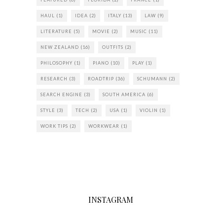
HAUL
(1)
IDEA
(2)
ITALY
(13)
LAW
(9)
LITERATURE
(5)
MOVIE
(2)
MUSIC
(11)
NEW ZEALAND
(16)
OUTFITS
(2)
PHILOSOPHY
(1)
PIANO
(10)
PLAY
(1)
RESEARCH
(3)
ROADTRIP
(36)
SCHUMANN
(2)
SEARCH ENGINE
(3)
SOUTH AMERICA
(6)
STYLE
(3)
TECH
(2)
USA
(1)
VIOLIN
(1)
WORK TIPS
(2)
WORKWEAR
(1)
INSTAGRAM