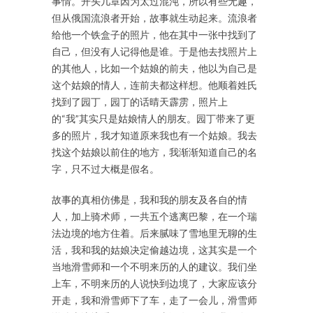
事情。开头几章因为太过混沌，所以有些无趣，
但从俄国流浪者开始，故事就生动起来。流浪者
给他一个铁盒子的照片，他在其中一张中找到了
自己，但没有人记得他是谁。于是他去找照片上
的其他人，比如一个姑娘的前夫，他以为自己是
这个姑娘的情人，连前夫都这样想。他顺着姓氏
找到了园丁，园丁的话晴天霹雳，照片上
的“我”其实只是姑娘情人的朋友。园丁带来了更
多的照片，我才知道原来我也有一个姑娘。我去
找这个姑娘以前住的地方，我渐渐知道自己的名
字，只不过大概是假名。
故事的真相仿佛是，我和我的朋友及各自的情
人，加上骑术师，一共五个逃离巴黎，在一个瑞
法边境的地方住着。后来腻味了雪地里无聊的生
活，我和我的姑娘决定偷越边境，这其实是一个
当地滑雪师和一个不明来历的人的建议。我们坐
上车，不明来历的人说快到边境了，大家应该分
开走，我和滑雪师下了车，走了一会儿，滑雪师