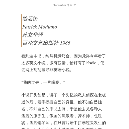
December 8, 2011
暗店街
Patrick Modiano
薛立华译
百花文艺出版社 1986
看到这本书，纯属机缘巧合。因为觉得今年看了
太多英文小说，微有疲倦，恰好有了kindle，便
去网上胡乱搜寻非英语小说。
“我的过去，一片朦胧。”
小说开头如是，讲了一个失忆的私人侦探在老板
退休后，着手挖掘自己的身世。他不知自己姓
名，不知自己的来龙去脉，于是他去见各种人，
酒店的服务生，俄国的流浪者，骑术师，包租
婆，酒店钢琴师，在只言片语中拼凑过去发生的