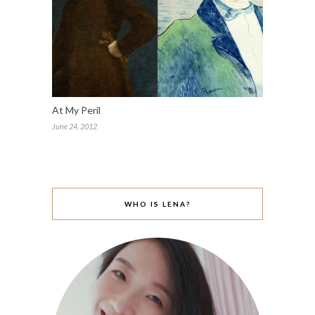
At My Peril
June 24, 2012
WHO IS LENA?