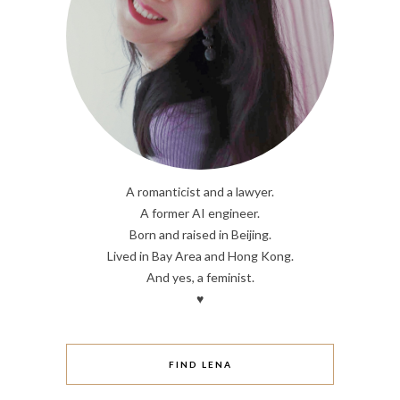
A romanticist and a lawyer.
A former AI engineer.
Born and raised in Beijing.
Lived in Bay Area and Hong Kong.
And yes, a feminist.
♥
FIND LENA