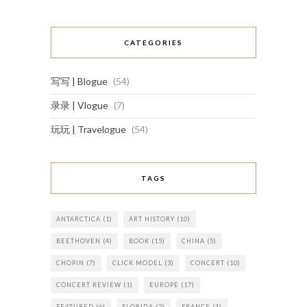
CATEGORIES
写写 | Blogue
(54)
录录 | Vlogue
(7)
玩玩 | Travelogue
(54)
TAGS
ANTARCTICA
(1)
ART HISTORY
(10)
BEETHOVEN
(4)
BOOK
(15)
CHINA
(5)
CHOPIN
(7)
CLICK MODEL
(3)
CONCERT
(10)
CONCERT REVIEW
(1)
EUROPE
(17)
FEATURED
(6)
FLORIDA
(2)
FRANCE
(1)