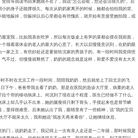
觉得等我读书回来她就不在了，我说“怎么会呢，您还会活很久的”。后
弱小的身子还能撑很久。每次从奶奶家离开的时候，她都会拍拍我的背。
本能地躲掉，但躲掉以后心里都会有些愧疚，就开始有意接受她拍我，或
奶最宠我，比如我喜欢吃笋，所以每次饭桌上有笋的菜都会摆在我前面，
一个领着退休金的老人的最大的心意了。长大以后慢慢意识到，在奶奶眼
为一家之主，有些好处还是要留给沈家的男孩子的。有一段时间我觉得愤
，气不过。但慢慢就释然了，奶奶的观念就是这样，和爱不爱没有太大关
会时不时在北京工作一段时间，陪陪我奶奶，然后就坐上了回北京的飞
1日下午，爸爸带我去看了奶奶。那是在医院的急诊大厅里，病重的老人
厅拉个帘的移动病床上。何况到了现在这个程度，医生已经做不了什么。
病床上却几乎认不出来，她的腿瘦得只剩下骨头，手摸起来也是骨节嶙
着，显得很难受。后来她认出了我，眼睛里有了一些精神，说“我的宝贝
大厅不能呆太久，我和她说“我改天再来看你”，让她继续休息。
室的门，说奶奶走了。我记得上一次有亲人走还是一二年级，那时候我是
知道要做什么，但也知道现在不一样了，我得跟着一起去。到了医院以