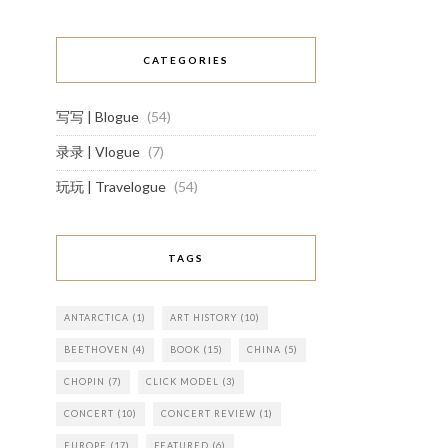
CATEGORIES
写写 | Blogue
(54)
录录 | Vlogue
(7)
玩玩 | Travelogue
(54)
TAGS
ANTARCTICA
(1)
ART HISTORY
(10)
BEETHOVEN
(4)
BOOK
(15)
CHINA
(5)
CHOPIN
(7)
CLICK MODEL
(3)
CONCERT
(10)
CONCERT REVIEW
(1)
EUROPE
(17)
FEATURED
(6)