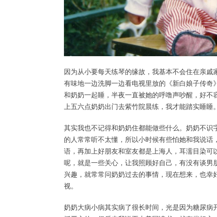
因为从小要每天练琴的缘故，我基本不会住在亲戚
有味地一边洗脚一边看电视里放的《新白娘子传奇
和奶奶一起睡，半夜一直被她的呼噜声吵醒，好不
上五六点奶奶出门去紫竹院晨练，我才能踏实睡睡
其实我也不记得和奶奶住都能做些什么。奶奶不识
的人常常听不太懂，所以小时候有些怕她和我说话
语，再加上好朋友和室友都是上海人，耳濡目染可
呢，就是一些关心，让我照顾好自己，有没有谈男
兴趣，就常常问奶奶过去的事情，现在想来，也幸
视。
奶奶大病小病其实病了很长时间，光是因为糖尿病