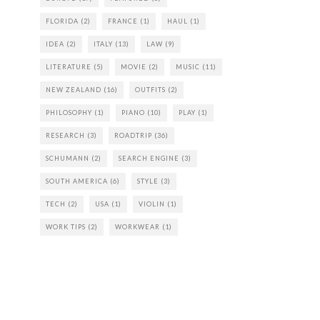
FLORIDA
(2)
FRANCE
(1)
HAUL
(1)
IDEA
(2)
ITALY
(13)
LAW
(9)
LITERATURE
(5)
MOVIE
(2)
MUSIC
(11)
NEW ZEALAND
(16)
OUTFITS
(2)
PHILOSOPHY
(1)
PIANO
(10)
PLAY
(1)
RESEARCH
(3)
ROADTRIP
(36)
SCHUMANN
(2)
SEARCH ENGINE
(3)
SOUTH AMERICA
(6)
STYLE
(3)
TECH
(2)
USA
(1)
VIOLIN
(1)
WORK TIPS
(2)
WORKWEAR
(1)