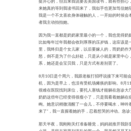
挺开心的，但后来我说要去美国读书，就有些担心，
来她真的等到我读书回来了，我似乎也更加笃信她
我是一个不太喜欢身体碰触的人，一开始的时候会
者我主动拍拍她。
因为我一直都是奶奶家里最小的一个，我也觉得奶
比如每年过年我都会收到厚厚的压岁钱，这应该是
里，我终归是个女儿家，以后要嫁人的，而奶奶作
怒，倒不是为了什么好处，只是从小就是家里中心
系，她还是会宝贝我，只是方式有差别罢了。
8月10日是个周六，我跟老板打招呼说接下来可能
机，因为是早上，也没有受机场瘫痪的影响。8月1
很难在医院找到床位，要托人塞钱才能躺在急诊大
奶奶这些年已经变得很瘦小了，只是我看着她躺在
峋。她意识稍微清醒了一会儿，不停要喝水，呻吟
来了”，我一直握着她的手，忍着想哭的冲动。急诊
那天半夜，我刚刚关灯准备睡觉，妈妈就推开我卧
小孩，是留在家里别添乱的那一个，我虽然还是不