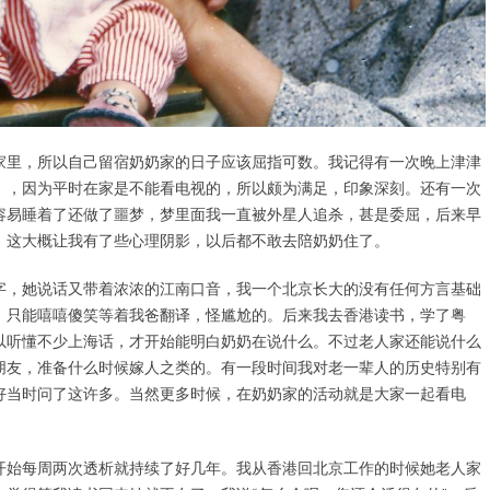
家里，所以自己留宿奶奶家的日子应该屈指可数。我记得有一次晚上津津
》，因为平时在家是不能看电视的，所以颇为满足，印象深刻。还有一次
容易睡着了还做了噩梦，梦里面我一直被外星人追杀，甚是委屈，后来早
。这大概让我有了些心理阴影，以后都不敢去陪奶奶住了。
字，她说话又带着浓浓的江南口音，我一个北京长大的没有任何方言基础
，只能嘻嘻傻笑等着我爸翻译，怪尴尬的。后来我去香港读书，学了粤
以听懂不少上海话，才开始能明白奶奶在说什么。不过老人家还能说什么
朋友，准备什么时候嫁人之类的。有一段时间我对老一辈人的历史特别有
好当时问了这许多。当然更多时候，在奶奶家的活动就是大家一起看电
开始每周两次透析就持续了好几年。我从香港回北京工作的时候她老人家