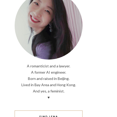
A romanticist and a lawyer.
A former AI engineer.
Born and raised in Beijing.
Lived in Bay Area and Hong Kong.
And yes, a feminist.
♥
FIND LENA