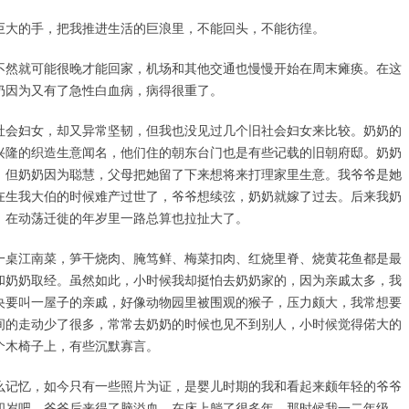
巨大的手，把我推进生活的巨浪里，不能回头，不能彷徨。
不然就可能很晚才能回家，机场和其他交通也慢慢开始在周末瘫痪。在这
奶因为又有了急性白血病，病得很重了。
社会妇女，却又异常坚韧，但我也没见过几个旧社会妇女来比较。奶奶的
兴隆的织造生意闻名，他们住的朝东台门也是有些记载的旧朝府邸。奶奶
，但奶奶因为聪慧，父母把她留了下来想将来打理家里生意。我爷爷是她
在生我大伯的时候难产过世了，爷爷想续弦，奶奶就嫁了过去。后来我奶
，在动荡迁徙的年岁里一路总算也拉扯大了。
一桌江南菜，笋干烧肉、腌笃鲜、梅菜扣肉、红烧里脊、烧黄花鱼都是最
和奶奶取经。虽然如此，小时候我却挺怕去奶奶家的，因为亲戚太多，我
央要叫一屋子的亲戚，好像动物园里被围观的猴子，压力颇大，我常想要
间的走动少了很多，常常去奶奶的时候也见不到别人，小时候觉得偌大的
个木椅子上，有些沉默寡言。
么记忆，如今只有一些照片为证，是婴儿时期的我和看起来颇年轻的爷爷
四岁吧。爷爷后来得了脑溢血，在床上躺了很多年，那时候我一二年级，