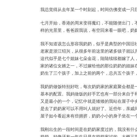
我总觉得从去年某一个时刻起，时间仿佛变成一只
七月开始，香港的周末变得魔幻，不能随便出门，
样的光景里，爸爸跟我说，有空回来看一眼吧，奶
我不知道该怎么形容我奶奶，似乎是典型的中国旧
老家是浙江绍兴，从很多年前这里的诸多镇子就以
这代似乎是七个姐妹七朵金花，陆陆续续都嫁了人
家的诸位女婿之一，不过嫁给他的那位奶奶的姐妹
奶生了三个孩子，加上之前的两个，总共五个孩子
我奶奶做饭特别好吃，每次奶奶家的家庭聚会都是
基本的配置。我妈做饭的好手艺也有一部分来自于
又是最小的一个，记忆中就是矮矮的我站在屋子中
是去了奶奶家可以不用叫人就好了。近些年，亲戚
屋子如今看起来有些拥挤，奶奶小小的身子坐在一
我刚出生的一段时间是在奶奶家度过的，我没有什
奶奶。好像还有一年生日是在奶奶家过的，大概三